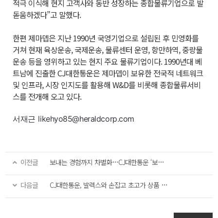
적극 이식해 현지 고객사와 동반 성장하는 종합물류기업으로 발
돋움하겠다”고 말했다.
한편 제마뎁은 지난 1990년 국영기업으로 설립된 후 민영화를
거쳐 현재 육상운송, 국제운송, 물류센터 운영, 항만하역, 중량물
운송 등을 영위하고 있는 현지 주요 물류기업이다. 1990년대 베
트남에 진출한
CJ
대한통운은 제마뎁이 보유한 전국적 네트워크
및 인프라, 시장 인지도를 활용해
W&D
를 비롯해 종합물류서비
스를 전개해 오고 있다.
서재근 likehyo85@heraldcorp.com
이전글
보내는 경험까지 차별화…CJ대한통운 ‘보내오네’ 출격
다음글
CJ대한통운, 발렉스와 손잡고 초고가 상품 프리미엄 배송 확대