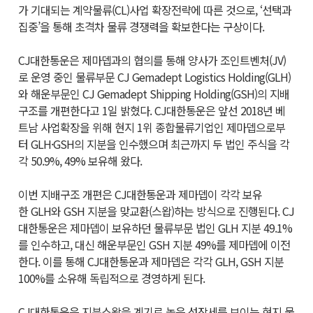
가 기대되는 계약물류(
CL
)사업 확장전략에 따른 것으로, ‘선택과
집중’을 통해 초격차 물류 경쟁력을 확보한다는 구상이다.
CJ
대한통운은 제마뎁과의 협의를 통해 양사가 조인트벤처(
JV
)
로 운영 중인 물류부문
CJ
Gemadept
Logistics
Holding
(
GLH
)
와 해운부문인
CJ
Gemadept
Shipping
Holding
(
GSH
)의 지배
구조를 개편한다고 1일 밝혔다.
CJ
대한통운은 앞선 2018년 베
트남 사업확장을 위해 현지 1위 종합물류기업인 제마뎁으로부
터
GLH·GSH
의 지분을 인수했으며 최근까지 두 법인 주식을 각
각 50.9%, 49% 보유해 왔다.
이번 지배구조 개편은
CJ
대한통운과 제마뎁이 각각 보유
한
GLH
와
GSH
지분을 맞교환(스왑)하는 방식으로 진행된다.
CJ
대한통운은 제마뎁이 보유하던 물류부문 법인
GLH
지분 49.1%
를 인수하고, 대신 해운부문인
GSH
지분 49%를 제마뎁에 이전
한다. 이를 통해
CJ
대한통운과 제마뎁은 각각
GLH
,
GSH
지분
100%를 소유해 독립적으로 경영하게 된다.
CJ
대한통운은 지분스왑을 계기로 높은 성장세를 보이는 현지 물