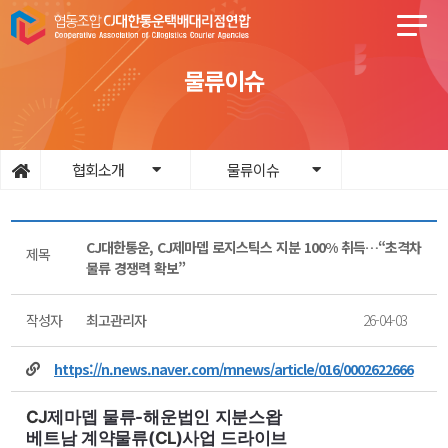
물류이슈
협회소개
물류이슈
CJ대한통운, CJ제마뎁 로지스틱스 지분 100% 취득…“초격차
제목
물류 경쟁력 확보”
작성자
최고관리자
26-04-03
https://n.news.naver.com/mnews/article/016/0002622666
CJ
제마뎁 물류-해운법인 지분스왑
베트남 계약물류(
CL
)사업 드라이브