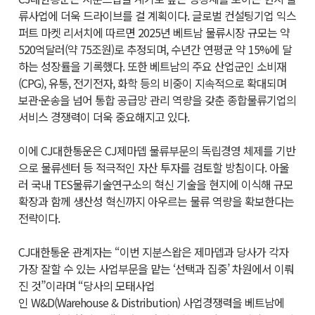
류사업에 더욱 드라이브를 걸 계획이다. 글로벌 컨설팅기업 익스
퍼트 마켓 리서치에 따르면 2025년 베트남 물류시장 규모는 약
520억달러(약 75조원)로 추정되며, 수년간 연평균 약 15%에 달
하는 성장률을 기록했다. 또한 베트남의 주요 산업군인 소비재
(
CPG
), 유통, 전기전자, 화학 등의 비중이 지속적으로 확대되며
보관·운송을 넘어 통합 공급망 관리 역량을 갖춘 종합물류기업의
서비스 경쟁력이 더욱 중요해지고 있다.
이에
CJ
대한통운은
CJ
제마뎁 물류부문의 독립경영 체제를 기반
으로 물류센터 등 적극적인 자산 투자를 검토할 방침이다. 아울
러 국내
TES
물류기술연구소의 혁신 기술을 현지에 이식해 규모
확장과 함께 생산성 혁신까지 아우르는 물류 역량을 확보한다는
전략이다.
CJ
대한통운 관계자는 “이번 지분스왑은 제마뎁과 당사가 각자
가장 잘할 수 있는 사업부문을 맡는 ‘선택과 집중’ 차원에서 이뤄
진 것”이라며 “당사의 모태사업
인
W&D
(
Warehouse
&
Distribution
) 사업경쟁력을 베트남에