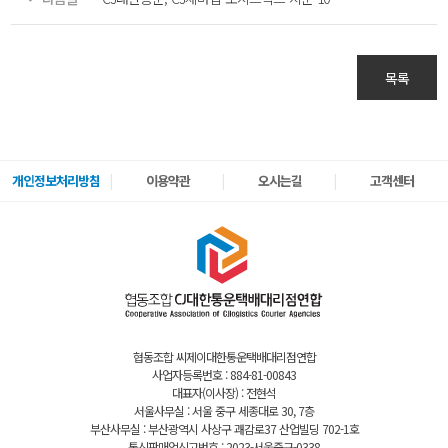
목록
개인정보처리방침
이용약관
오시는길
고객센터
협동조합 씨제이대한통운택배대리점연합
사업자등록번호 : 884-81-00843
대표자(이사장) : 전현석
서울사무실 : 서울 중구 세종대로 30, 7층
부산사무실 : 부산광역시 사상구 괘감로37 산업빌딩 702-1호
통신판매업신고번호 : 2023-서울중구-0338