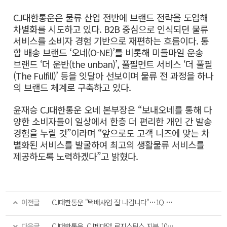
CJ대한통운은 물류 산업 전반에 브랜드 전략을 도입해
차별화를 시도하고 있다. B2B 중심으로 인식되던 물류
서비스를 소비자 경험 기반으로 재편하는 흐름이다. 통
합 배송 브랜드 ‘오네(O-NE)’를 비롯해 미들마일 운송
브랜드 ‘더 운반(the unban)’, 풀필먼트 서비스 ‘더 풀필
(The Fulfill)’ 등을 잇달아 선보이며 물류 전 과정을 하나
의 브랜드 체계로 구축하고 있다.
윤재승 CJ대한통운 오네 본부장은 “보내오네를 통해 다
양한 소비자들이 일상에서 한층 더 편리한 개인 간 발송
경험을 누릴 것”이라며 “앞으로도 고객 니즈에 맞는 차
별화된 서비스를 발굴하여 최고의 생활물류 서비스를
제공하도록 노력하겠다”고 밝혔다.
이전글
CJ대한통운 "택배사업 잘 나갑니다"…1Q 영업익 22% 증가 전망
다음글
CJ대한통운, CJ제마뎁 로지스틱스 지분 100% 취득…“초격차 물류 경쟁력 확보”