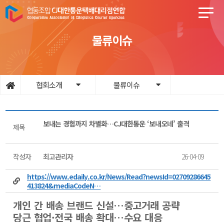
물류이슈
협회소개
물류이슈
보내는 경험까지 차별화…CJ대한통운 ‘보내오네’ 출격
제목
작성자
최고관리자
26-04-09
https://www.edaily.co.kr/News/Read?newsId=02709286645
413824&mediaCodeN…
개인 간 배송 브랜드 신설…중고거래 공략
당근 협업·전국 배송 확대…수요 대응