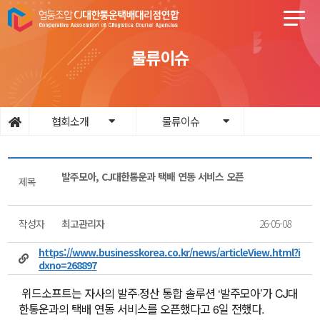
물류이슈
협회소개
물류이슈
발주모아, CJ대한통운과 택배 연동 서비스 오픈
제목
작성자
최고관리자
26-05-08
https://www.businesskorea.co.kr/news/articleView.html?i
dxno=268897
위드소프트는 자사의 발주·정산 통합 솔루션 ‘발주모아’가 CJ대
한통운과의 택배 연동 서비스를 오픈했다고 6일 전했다.