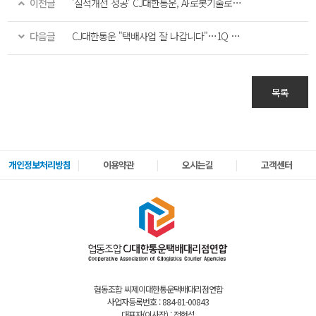
이전글
'실적개선 성공' CJ대한통운, AI·로봇기술로 승부수
다음글
CJ대한통운 "택배사업 잘 나갑니다"…1Q 영업익 22% 증가 전망
목록
개인정보처리방침
이용약관
오시는길
고객센터
협동조합 씨제이대한통운택배대리점연합
사업자등록번호 : 884-81-00843
대표자(이사장) : 전현석