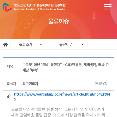
물류이슈
협회소개
물류이슈
"'로켓' 아닌 '오네' 통했다"…CJ대한통운, 새벽·당일 배송 존
제목
재감 '쑤욱'
작성자
최고관리자
26-06-05
https://www.youthdaily.co.kr/news/article.html?no=21984
9
글로벌사업·계약물류 '동반성장'…1분기 영업익 7.9% 증가
새벽·당일배송 물량 급증 속 오네 시장 점유율 확대 가속화