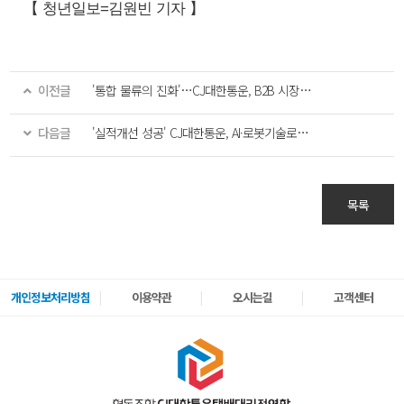
【 청년일보=김원빈 기자 】
이전글
'통합 물류의 진화'…CJ대한통운, B2B 시장 선점 속도
다음글
'실적개선 성공' CJ대한통운, AI·로봇기술로 승부수
목록
개인정보처리방침
이용약관
오시는길
고객센터