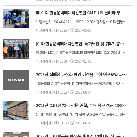
■ CJ대한통운택배대리점연합 SM PLUS 달려라 푸드트럭(포천지사)
1. 행사일시: 2024-04-17(수) 09:00~12:002. 행사장소: CJ대한통운 포천지사3. 행사인원: 약 150명(집배점장, SM, 도급, 간선, 분류, OP 등)4. 참석자: CJ대한통운택배대리점연합 김종철 회장님, 이현서 이사님, 정진욱 사무국장님, 박용주 지부장님, 박문지
최고관리자
/
2095 /
2024-05-31
[CJ대한통운택배대리점연합_독거노인 및 취약계층을 위한 "아주 특별한 배달이 오네" 기부 활동]
안녕하십니까, CJ대한통운택배대리점연합입니다. 추운 겨울 속 독거노인과 취약계층의 따뜻한 겨울나기를 위한 연말 기부활동으로 "아주 특별한 배달이 오네"를 진행하였습니다.연합회와 함께 이번 기부활동에 동참하여 따뜻한 마음이 담긴 기부물품을 보내주신 회원분들께 감사의 말씀 전해드리며 앞으로도 사회적 책임을 다하는 연합회가 되도록 하겠습니다.감사합니다.-일시: 2023.12.28(목) 15:00-기부처: 남대문쪽방상담소-기부내역: 기부금(200만원), 기부물품(200만원 상당)
최고관리자
/
2098 /
2024-01-02
2023년 집배점 내실화 방안 마련을 위한 연구용역 과제 공고
협동조합 CJ대한통운택배대리점연합에서는 2023년도 「집배점 내실화 방안 마련을 위한 연구」와 관련하여 연구용역 과제를 공모하여 추진하고자 하오니 관심 있는 분들의 많은 참여를 부탁드립니다. 2023년 08월 07일 1.연구 개요 □ 연구명: 집배점 내실화 방안 마련을 위한 연구 □ 연구비: 1.5억 이내 ※연구비는 간접비 및 부가가치세를 포함한 총 금액임 □ 연구기간: 3개월 이내 □ 추진방식: 공모 2.제출 방식 □ 제출 서류: 연구용역 제안서, 견적서 □ 제출방법: 이메일 접수 ㆍE-mail 제출처: cjkxdm1255@naver.com 3.기타사항 □ 연구기간 및 연구비는 평가결과 및 담당부서와의 협의에 따라 조정될 수 있음 □ 문의처: (협)CJ대한통운택배대리점연합 (02-779-9991) <별첨> 1.연구용역 제안요청서 1부
최고관리자
/
2382 /
2023-08-07
2023년 CJ대한통운대리점연합, 수해 복구 성금 1300만원 구호협회 기탁
CJ대한통운 대리점연합 거래처 협력 구호물품 전달 모습(CJ대한통운 대리점연합 제공) CJ대한통운 택배대리점연합은 수해 복구를 위한 성금 1300만원을 희망브리지 전국재해구호협회에 기탁했다고 31일 밝혔다.행정안전부 중앙재난안전대책본부에 따르면 이달 27일 오전 6시 기준 잠정 집계 시설피해는 1만3000건을 넘어섰다. CJ대한통운택배대리점연합은 주택침수·산사태 등 피해를 입은 주민들을 위로하고 구호활동을 지원하기 위해 이번 성금을 기부했다고 전했다.기부금은 전국재해구호협회를 통해 구호물품 전달·이재민 주거지원·수해복구 등에 사용될 예정이다.CJ대한통운택배대리점연합 관계자는 "소속 택배대리점들은 특별재난지역 인근 택배대리점을 찾아 생필품·안전물품 등 수재민 대상 구호물품을 전달했다"며 "택배대리점들이 별도로 거래처와 협력해 구호물품을 전달하는 등 구호의 손길에 적극적으로 동참했다"고 말했다.김종철 CJ대한통운택배대리점연합 회장은 "집중호우로 인해 삶의 터전을 잃은 이재민분들과 심려가 크실 주민분들에게 조금이나마 위로의 마음을 전하고자 기부를 결정했다"며 "선한 영향력을 행사해주신 택배대리점 가족과 봉사자분들께 감사의 마음을 전한다"고 했다.
최고관리자
/
2132 /
2023-08-01
2022년 CJ대한통운·한진·롯데·로젠 택배 대리점, 통합 협회 창립