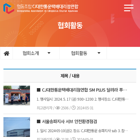
협회활동
협회소개
협회활동
제목 / 내용
■ CJ대한통운택배대리점연합 SM PLUS 달려라 푸드트럭(북대전지사)
1. 행사일시: 2024. 5. 17 (금) 9:00~12:00 2. 행사장소: CJ대한통운 북대전지사3. 행사인원: 약 260명(집배점장, SM, 도급, 간선, 분류, OP 등)4. 참석자: (CJ대한통운택배대리점연합) 김종철 회장님, 정원규 이사님, 정진욱 사무국장님, 이강수 국장님, 김동근 대의원님, 우영섭 대의원님, 박문지님, (CJ대한통운) 충청사업담당 이태문 운영팀장님, 북대전지사 이성민 지사장님, B.P혁신팀 오한솔님
최고관리자
/
2506 /
2024-05-31
■ 서울송파지사 서브 안전환경점검
1. 일시: 2024-05-10(금)2. 장소: CJ대한통운 송파지사 sub 3. 참석자: 이현서이사님. 이진홍지부장님. 오광석대의원님. 박인철대의원님. 집배점장님, 김선덕지사장님. 정진욱사무국장님 4. 내용: 송파 서브 안전환경점검 및 지사장님과 지역 현안을 논의하는 집배점장 간담회 진행하였습니다.
최고관리자
/
2138 /
2024-05-31