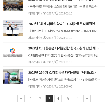
- '한국생활물류택배서비스협회' 창립총회 개최 - 이달 말 국토부에 사단법인 설립 공식 신청 [SRT(에스알 타임스) 박은영 기자] CJ대한통운 택배대리점연합과 전국한진택배대리점협회, 로젠택배전국지점장협의회 등 택배대리점 3개 단체 및 택배사업 종사자들로 구성된 ‘한국생활물류택배서비스협회’가 창립총회를 개최했다고 14일 밝혔다. 롯데택배 전국대리점협회도 오는 11월 말 개최되는 롯데택배 대의원대회(이사회통칭) 결의 후 사단법인에 합류 예정이다. 협회는 전날 서울스퀘어에서 정회원 150여명이 참석한 가운데 창립총회를 열고 사단법인 추진경과 보고, 설립허가에 따른 정관과 설립취지서 채택 등을 승인처리했다. 이번 창립 총회에는 남재현 CJ대한통운 상무, 권경렬 한진 상무, 노일환 로젠 본부장이 참석했다. 롯데택배전국대리점협회에선 강원 부회장이 참석했다. 이번 창립총회에서는 정관에 따라 회장과 상임이사, 감사 3인 선거 및 9명의 이사진 선출 등이 이뤄졌다. 협회는 이달 중 국토교통부에 사단법인 설립을 공식 신청할 예정이다. 법인 설립허가는 통상 신청 후 20일 내 승인될 것으로 전망되고 있다. 협회 관계자는 “최근 인공지능(AI)·빅데이터·드론 등의 기술을 이용한 4차 산업혁명 기술의 발전으로 유통과 물류가 융합되면서 물류산업은 성장과 변화의 기로에 직면해 있다”며 “사단법인 설립을 계기로 생활물류택배서비스 사업 통계 및 조사연구사업, 생활물류택배서비스 사업자의 경영자와 종사자의 교육 훈련사업, 생활물류택배서비스사업자를 위한 정보제공과 택배서비스 프로그램지원 및 홍보사업 등 다양한 활동을 진행할 계획”이라고 말했다. 이번 창립총회에서 초대 협회장으로 선출된 김종철 회장은 “우리 협회가 본격 출범시 택배사업자들의 상호연대를 통해 전문적 물류서비스 활동의 내실화를 위해 생활물류택배서비스산업 선진화 실현에 보탬이 될 것으로 믿는다”며 “택배사업종사자들과 함께하는 단체가 되도록 노력하겠다”고 했다.
최고관리자
/
2637 /
2023-01-10
2022년 "최상 서비스 약속"…CJ대한통운-대리점연합, '상생경영' 선포
【 청년일보 】 CJ대한통운과 택백대리점연합이 고객에게 최상의 택배 서비스를 제공하기 위해 힘을 합치기로 했다. 이번 상생경영 선포로 택배현장 갈등을 해소하고 배송 안전성 강화 등 고객 서비스 품질 향상의 초석을 다질 수 있을 것으로 기대된다. CJ대한통운은 지난 10일 CJ대한통운 택배대리점연합과 본사 6층 대회의실에서 건강한 택배산업 발전 및 택배 서비스 고도화를 위한 '상생경영 선포식'을 가졌다고 11일 밝혔다. 이날 행사에는 CJ대한통운 택배∙이커머스 부문 신영수 대표 및 CJ대한통운 택배대리점연합 김종철 회장 등 양측 주요 인사가 함께 참석했다. 양측은 국민생활 편의증진을 위해 서비스품질을 개선하고 택배산업의 지속적인 발전을 위해 상호협력하기로 했다. 공동선언문에는 ▲고객의 권리 보호 ▲업무관행 개선 ▲투명한 경영활동 ▲건강한 조직문화 ▲건전한 택배생태계 조성 등의 내용이 담겼다. 특히 양측은 고객의 소중한 상품을 보호하기 위해 만전을 기하고 안전하게 배송될 수 있도록 책임을 다할 것을 다짐했다. 또 자동화 설비·IT 기반 물류 인프라 도입 등 효율적인 업무환경 구축 및 시스템 선진화를 위해 적극적으로 노력하고 택배현장 업무관행 개선을 위해 힘쓰기로 했다. 상호 체결된 계약에 따른 권리·의무를 존중하고 합리적이고 투명한 경영활동을 위해서도 최선을 다하기로 했다. 이 밖에도 회사와 대리점 등 서로에 대한 갑질·부당행위를 근절해 택배종사자 간 존중하고 신뢰할 수 있는 건강한 조직문화를 만들고, 차별화된 복지제도 및 상생기금 운영을 확대해 업계 최고 수준의 처우와 복지혜택을 제공하기로 했다. 신영수 CJ대한통운 택배·이커머스 부문 대표는 "택배가 국민들의 일상생활에 없어서는 안 될 생활기간산업으로 자리매김하고 있는 만큼 그에 따른 책임도 막중해지고 있다"며 "택배대리점연합과의 협력을 통해 고객들에게 안정적인 택배 서비스를 제공할 수 있도록 지속적으로 노력할 것"이라고 밝혔다.
최고관리자
/
2312 /
2023-01-10
2022년 CJ대한통운 대리점연합-한국노총과 단협 체결..."국민들의 불신·우려 종식시킬 것"
CJ대한통운택배대리점연합이 한국노총전국연대노동조합 택배산업본부와 함께 택배기사 '표준단체협약 조인식'을 가졌다고 9일 밝혔다.대리점연합은 “양 단체는 전년도 상견례를 시작으로 총 12차례의 본교섭을 통해 지난달 7일 단체협약에 대한 잠정합의에 이르러 오늘 택배기사 ‘표준단체협약 조인식’을 갖게 되었다”고 밝혔다.대리점연합은 “오늘 표준협약이 CJ대한통운 대리점에 소속된 택배기사들의 작업표준을 새롭게 규율함으로써 택배기사들의 권익을 보호하고 국민들에게 보다 나은 택배서비스가 제공될 수 있는 초석이 될 것”이라고 설명했다.또한 “그동안 단체교섭을 둘러싸고 사회적 논란이 되어온 택배기사들의 표준단체협약 모델이 마련됨에 따라 택배 노사관계의 건전한 발전을 위한 시금석이 될 것”이라는 기대감을 나타냈다.이번 표준협약에서는 배송상품 인수시간을 1일 3시간 이내로 하고 인도시간을 1일 2시간 이내로 하여 작업시간이 주간 60시간 이내에서 이루어질 수 있도록 해 사회적 합의를 성실히 이행하기 위한 내용들이 포함되어 있다.아울러 노동조합법을 근거로 정당한 조합활동을 보장하고 평화의무를 준수하는 한편 상생위원회 구성을 통한 상생협력의 강화 등 노사가 함께 동반성장하기 위한 다양한 내용들이 들어 있다.김종철 CJ대한통운택배대리점연합 회장은 “이번 단체협약을 통해 대리점연합과 한국노총 택배산업본부가 실질적 노사관계의 파트너이며 중재자로서 갈등과 불신의 원인이 되었던 택배업무의 표준을 정립하고, 정착시켜 CJ대한통운의 택배현장이 신뢰와 상생의 택배문화를 선도하겠다”고 밝혔다.노사는 “이 표준협약을 토대로 나머지 터미널의 대리점에서도 조속한 시일 내에 단체교섭이 타결될 수 있도록 적극 협력함으로써 노사관계의 갈등을 예방하고, 보다 안정적인 택배서비스가 제공될 수 있도록 최선을 다할 것”이라고 선언했다.마지막으로 대리점연합은 이번 협약이 “지난 택배노조의 파업으로 훼손된 국민들의 택배 서비스에 대한 불신과 우려를 종식시킬 수 있는 시작점이 될 것”라고 다짐했다.저작권자 © S-저널 무단전재 및 재배포 금지출처 : S-저널(https://www.s-journal.co.kr)
최고관리자
/
2407 /
2023-01-10
2022년 25주차 CJ대한통운 대리점연합 "택배노조, 명분 없는 단식농성 철회하라"
[이데일리 정병묵 기자] 민주노총 택배노조가 기사 부당해고를 주장하며 또 다시 단식 투쟁에 들어가자 CJ대한통운 대리점주들이 성명을 내고 노조를 강력 비판했다. CJ대한통운(000120) 대리점연합은 3일 택배노조 지도부에게 “진행 중인 단식을 즉각 중단하고, 서비스 차질을 예고해 택배종사자와 국민에게 우려를 끼친 부분에 진심 어린 사과를 요구한다”며 “일부 대리점의 개별행동을 빌미로 합의정신을 위반하고 정당성 없는 파업을 강행해서는 안 된다”라고 경고했다.전국택배노조 조합원들은 2일 서울 중구 CJ대한통운 앞에서 울산 신범서대리점 부당해고를 철회하고 주장했다. 유성욱 택배노조 CJ대한통운 본부장은 이날부터 기존의 계약관계를 유지하기로 한 노사합의 이행을 끝까지 거부하고 있다며 단식 농성에 돌입했다. 대리점연합은 “일부 대리점에서 최근까지 계약해지 또는 갱신거절에 따른 갈등과 분쟁이 종결되지 않아 안타깝다”며 “한편, 택배노조와 이에 대한 문제해결을 위한 협의를 성실히 진행하고 있는 와중에 돌연 단식농성에 돌입한 지도부의 결정에 깊은 유감을 표한다”라고 밝혔다. 이어 대리점연합은 “비록 일부 대리점의 개별행동이 있다 할지라도, 서비스 정상화와 노사관계 안정화를 위한 합의정신이 우선시 되어야 하며, 이를 위반하고 쟁의행위를 강행할 명분은 없다”며 “택배노조의 과격한 투쟁은 어려움에 처해 있는 조합원들을 돕기는 커녕 문제해결을 더욱 어렵게 할 뿐”이라고 지적했다. 대리점연합은 “만약 4일까지 단식 중단과 투쟁을 선포한 것에 대한 사과가 이뤄지지 않을 경우 그간 문제해결을 위해 진행 중인 노력과 조치는 즉시 중단할 것”이라며 “일부 강성 조합원의 이해관계에 얽혀 전체 조합원의 생존권을 볼모로 투쟁하는 일이 반복되지 않길 바란다”고 덧붙였다.
최고관리자
/
2600 /
2022-08-05
1
2
4
5
6
3