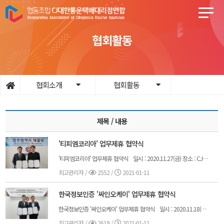
협회활동
협회소개
협회활동
제목 / 내용
'티피엠코리아' 업무제휴 협약식
'티피엠코리아' 업무제휴 협약식 일시 : 2020.11.27(금) 장소 : CJ대한통운택배대리점연합 서울지사 내용 : 택배기사의 안전보건 및 노동강도 개선을 위한 업무 제휴 협약 배송기사 과로 문제를 해결하기 위한 택배 현장의 노력이 이어지고 있다. 현장은 그간 기사 과로 원인 중 하나로 지목됐던 이형화물(무겁거나 큰 비규격 화물) 관련 대책을 실천하고 있다. CJ대한통운 대리점연합은 이형화물 전문업체 티피엠코리아와 업무 협약을 맺었다고 3일 밝혔다. 지난 27일 열린 협약식에서는 택배기사의 안전·보건과 노동강도 개선 대책이 주로 언급됐다. 티피엠코리아는 이형 화물, 중량 화물, 긴급 화물, 비규격 화물 배송에 특화돼 있는 전문 물류사다. 각 지역 대리점은 명절 등 물량이 급증하는 성수기에 규격 초과 물품을 티피엠코리아에 이관할 계획이다. CJ 대리점 연합은 “최근 발표한 분류 인력 추가 투입과 함께 배송기사 근무 시간을 줄여주는 좋은 대책이 될 것”이라며 “중량화물 감소를 통해 배송기사의 주요 질환인 근골격계 질환 예방을 도울 것”이라고 설명했다. CJ대리점 연합은 분류인력 투입비 분담 등 본사의 과로 방지 대책에 적극 협조하고 있다. 최근에는 표준위수탁 계약, 기사의 산재보험 가입도 권장 중이다. CJ대한통운을 비롯한 업계 대부분의 택배 기사는 ‘본사-대리점-기사 본인’ 계약 구조를 바탕으로 근무하고 있다. CJ대리점 연합은 “택배기사의 안전과 작업환경 개선을 통해 직접적인 계약 당사자로서 그 책임을 다할 것”이라고 전했다.
최고관리자
/
2552 /
2021-01-11
한국정보인증 '싸인오케이' 업무제휴 협약식
한국정보인증 '싸인오케이' 업무제휴 협약식 일시 : 2020.11.18(수) 장소 : CJ대한통운택배대리점연합 서울지사 내용 : 불공정 계약 근절과 표준계약서 정립을 위한 전자계약 문화 조성 한국정보인증(KICA)은 18일 서울 중구 CJ대한통운택배대리점연합 서울지사에서 택배 산업 내에 간편하고 공정한 계약 문화를 새로이 조성하기 위한 업무협약(MOU)을 맺었다고 밝혔다.이번 업무협약은 택배종사자들의 제도적 보호를 위해 힘써온 CJ대한통운택배대리점연합에서 전자계약 싸인오케이의 투명하고 간편한 계약 프로세스를 통해 택배기사와의 공정한 계약문화를 새로 조성하는데 그 의의가 있다.이를 통해 산업 전반에 걸쳐 택배종사자 계약관계에 필요한 표준 위수탁계약서를 정립하면 계약관계에 발생할 수 있는 분쟁과 갈등을 예방하고, 기존 문제점으로 제기 되었던 구두계약 및 계약서 미작성 등의 문제를 해소할 수 있을 것으로 보인다. 또한, 주로 현장에서 활동하는 업무 특성을 고려하여 휴대폰 등의 전자기기를 활용한 계약을 체결할 수 있도록 지원한다. CJ대한통운택배대리점연합 관계자는 “이번 협약은 택배업계에서 투명한 표준 계약서 정립의 계기가 될 것”이라며 “우리 연합은 싸인오케이와의 협약을 통해 택배종사자가 대리점과의 계약에 있어 이해관계자 간의 신뢰를 쌓을 수 있도록 기여하겠다”고 밝혔다.한국정보인증의 전자계약 서비스 싸인오케이는 서명의 유효성, 서명 대상자, 서명시간, 계약의 위변조 여부 확인 등의 기능을 제공하고 있다. 계약서의 유효성검증부터 계약서에 서명이 적용된 이후 수정 여부까지도 계약서 내에서 확인할 수 있다.또한 싸인오케이로 계약한 문서와 함께 최종 단계에서는 공인인증기관이 문서의 진본여부를 증명해주는 스탬프가 찍힌 문서이력보고서도 제공되기 때문에, 종이계약과 동일한 법적효력은 물론 더 강력한 법적 증거능력을 통해 계약의 신뢰도를 높이고 있다.
최고관리자
/
2619 /
2021-01-11