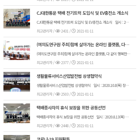
CJ대한통운 택배 전기트럭 도입식 및 EV충전소 개소식
CJ대한통운 택배 전기트럭 도입식 및 EV충전소 개소식 일시 : 2020.11.17(화) 장소 : 군포복합터미널 I동 참석자 : 박근희 부회장, EV사업/택배 부문/홍보 관련 인력 등 20명 내외, CJ대한통운택배대리점연합 김종철 이사장 내용 : 차량전달식 및 충전소개소식, 기념촬영, 시승식
최고관리자
/
2431 /
2021-01-11
(여의도연구원 주최)함께 살아가는 온라인 플랫폼, 다 같이 행복한 대한민국
(여의도연구원 주최)함께 살아가는 온라인 플랫폼, 다 같이 행복한 대한민국 일시 : 2020.10.30(금) 장소 : 국회본관 228호 참석자 : <국회> 국민의힘 김종인 비대위원장, 원내대표, 정책위의장, 임이자 환노위 간사 <관계자> CJ대한통운택배대리점연합 김종철 이사장, 전국택배연대노동조합 김태완 위원장, 라이더유니온 이영주 정책국장, 전국택시운송사업조합연합회 박유오 경영지도팀장, 한국대리운전총연합회 장유진 회장, 대한숙박업중앙회 함장수 감사, 소상공인연합회 차남수 정책실장, 한국소비자연맹 김수연 시장조사팀장 내용 : 배달과 택배 노동자 과로사와 갑질에 대한 사회적 문제와 어려운 사안 청취 및 정책적 대안 모색
최고관리자
/
2377 /
2021-01-11
생활물류서비스산업발전법 상생협약식
생활물류서비스산업발전법 상생협약식 일시 : 2020.10.8(목) 장소 : 국회의원회관 306호 참석자 : CJ대한통운 정태영 택배부문장, CJ대한통운 남재현 전략지원팀장, 롯데글로벌로지스 오국진 택배사업부분장, 한진 권경열 택배사업본부 상무, 로젠 노일환 마케팅본부장, 김범준 한국통합물류협회 전무이사, 김종철 CJ대한통운택배대리점연합 이사장 내용 : 생활물류서비스산업발전법 제정을 위한 상생협약식
최고관리자
/
2503 /
2021-01-11
택배종사자의 휴식 보장을 위한 공동선언
택배종사자의 휴식 보장을 위한 공동선언 일시 : 2020.8.13(목) 장소 : CJ대한통운 곤지암 메가 HUB터미널 참석자 : 이재갑 고용노동부장관, 박근희 CJ대한통운부회장 등 택배사 및 대리점연합 대표 7명 내용 : 공동선언식, 종사자 안전과 건강 보호를 위한 조치 현황 발표, 곤지암 메가 HUB터미널 견학
최고관리자
/
2448 /
2021-01-11
코로나-19 지원활동