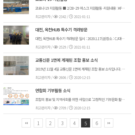
코로나-19 지원활동 ■ 2/28~29 마스크 지원활동 -지원내용 : KF94마스크 5,000장 -지원대상 : 1)대구·경북지역 우선 지원 ■ 3/7 식사 지원활동 -지원내용 : 김밥, 도시락, 물 -지원대상 : 대구지역 택배기사 1,400여명 ■ 기타 지부별 지원활동 -1/29 부산 : KN95마스크 3,000장 -경기(남서울) : 일회용마스크 2,500장 -경남 : 손소독제1,000개
최고관리자
/
2342 /
2021-01-11
대전, 옥천HUB 특수기 격려방문
대전, 옥천HUB 특수기 격려방문 일시 : 2020.1.17(금)장소 : CJ대한통운 대전, 옥천 HUB터미널참석자 : 홍우희부회장, 강승수이사, 김상현이사 등 10명내용 : 특수기 운영계획 간담회 및 견학, 격려방문
최고관리자
/
2529 /
2021-01-11
교통신문 1면에 게재된 조합 홍보 소식
2019년 11월 4일 교통신문 1면에 게재된 조합 홍보 소식입니다. - 내용 - "택배산업 발전의 우선한 과제는 택배기사가 근로자인가. 사업자인가의 명확한 판단에서 출발합니다." 택배기사는 '위장된 사업자'가 아닌 개별적인 영업의 노력을 통해 사업의 확장성을 가지고 있는 택배사업자로서 '개인사업자'라는 법적 지위를 통해 계약당사자간 공정한 거래를 이끌어가는 주체입니다. 현재 진행되는 택배산업발전을 위한 정부정책 방향은 자율적인 계약관계에 기반한 택배시장의 고용환경과는 달리 택배기사는 '특수고용형태근로자'라는 관점으로만 접근하고 있습니다. 이에 논의 된 결과들은 택배시장에 참여하는 택배사업자로 하여금 노동자의 지위로 귀속시키는 판단이며 '직업선택의 자유'의 헌법적 가치를 제한하고 공정거래에 대한 실효성을 훼손함과 동시에 이해당사자간 이념적 충돌을 만들어내고 있습니다. CJ대한통운 택배대리점연합은 행정적 판단의 모순된 내용을 바로잡고 공정한 택배산업의 문화를 만들어가는 것은 물론, 시장 변화에 발맞추어 보다 편리한 서비스를 제공하도록 계속 노력하겠습니다.
최고관리자
/
2606 /
2020-12-15
연합회 기부활동 소식
조합의 홍보 및 지역사회를 위한 사업으로 '고정적인 기부문화 활성화'를 위해 제 2차 대의원총회의 의결된 내용으로 2019년 11월 12일 부산 사상구청에서 첫 기부활동을 실시했습니다. '아주 특별한 배달' 사업은 분기별 100만원을 후원하며, 입원치료·청소·이사한 세대에게 관련 필요 용품을 담은 키트를 제공하는 사업으로 굿네이버스와 사상구청이 연계하는 사업입니다. 연합회 본 사무실 소재지인 부산 사상구에서 이루어진 지역사회 봉사활동을 시작으로 각 사업담당(지사) 등 조합 홍보 및 기부, 봉사활동이 예정되어 있습니다. 쌀쌀한 찬 바람에 따스한 소식을 전했습니다. 11월에도 건강하시고, 웃음과 행복이 가득하시길 바랍니다.
최고관리자
/
2709 /
2020-12-15
1
2
3
4
6
5