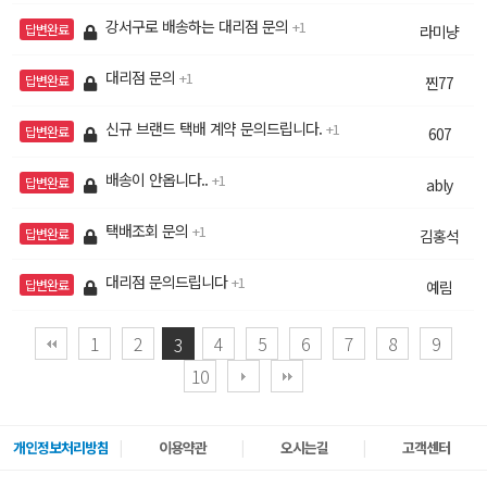
강서구로 배송하는 대리점 문의
1
답변완료
라미냥
대리점 문의
1
답변완료
찐77
신규 브랜드 택배 계약 문의드립니다.
1
답변완료
607
배송이 안옵니다..
1
답변완료
ably
택배조회 문의
1
답변완료
김홍석
대리점 문의드립니다
1
답변완료
예림
1
2
4
5
6
7
8
9
3
10
개인정보처리방침
이용약관
오시는길
고객센터