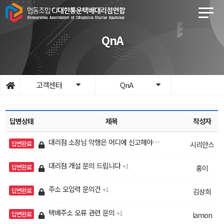
QnA
고객센터
QnA
답변상태
제목
작성자
대리점 소장님 악행은 어디에 신고해야하나요???
1
답변완료
시리안스
대리점 개설 문의 드립니다
1
답변완료
홍이
주소 오입력 문의건
1
답변완료
김상희
택배주소 오류 관련 문의
1
답변완료
lamon