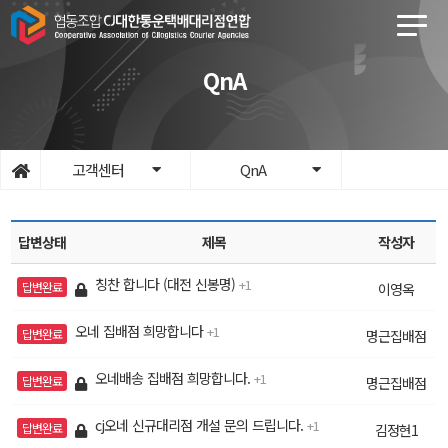
QnA
고객센터
QnA
답변상태
제목
작성자
칭찬 합니다 (대전 신봉명)
1
답변완료
이영옥
오네 집배점 희망합니다
1
답변완료
명근집배점
오네배송 집배점 희망합니다.
1
답변완료
명근집배점
cj오네 신규대리점 개설 문의 드립니다.
1
답변완료
김정현1