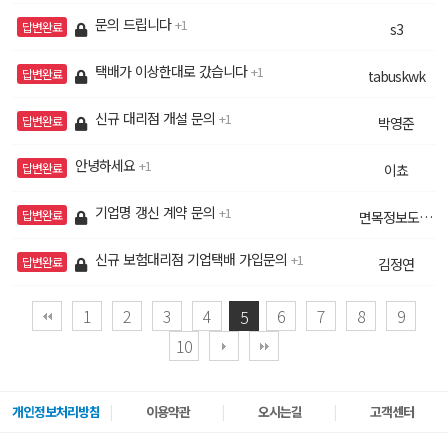
문의 드립니다
1
답변완료
s3
택배가 이상한대로 갔습니다
1
답변완료
tabuskwk
신규 대리점 개설 문의
1
답변완료
박영준
안녕하세요
1
답변완료
이쵸
기업명 갱신 계약 문의
1
답변완료
면목정보도서관
신규 보험대리점 기업택배 가입문의
1
답변완료
김정연
1
2
3
4
6
7
8
9
5
10
개인정보처리방침
이용약관
오시는길
고객센터